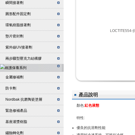
瞬間接著劑
圓形配件固定劑
環氧樹脂接著劑
墊片密封劑
紫外線UV接著劑
兩步驟型壓克力結構膠
金屬修補劑
防卡劑
產品說明
Nordbak 抗磨陶瓷塗層
顏色:
紅色液態
緊急修補產品
特性:
基座灌漿樹脂
優良的抗溶劑性能
鏽蝕轉化劑