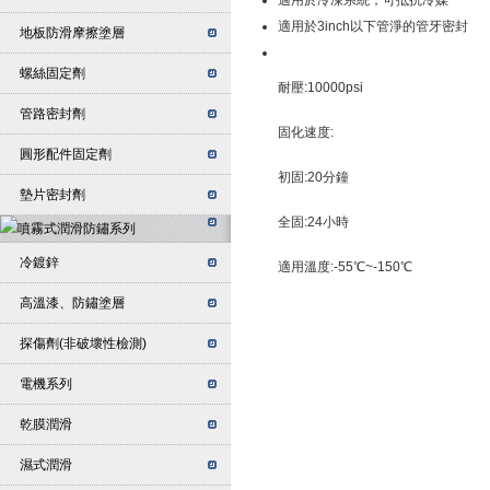
適用於冷凍系統，可抵抗冷媒
適用於3inch以下管淨的管牙密封
地板防滑摩擦塗層
螺絲固定劑
耐壓:10000psi
管路密封劑
固化速度:
圓形配件固定劑
初固:20分鐘
墊片密封劑
全固:24小時
冷鍍鋅
適用溫度:
-55℃~-150℃
高溫漆、防鏽塗層
探傷劑(非破壞性檢測)
電機系列
乾膜潤滑
濕式潤滑