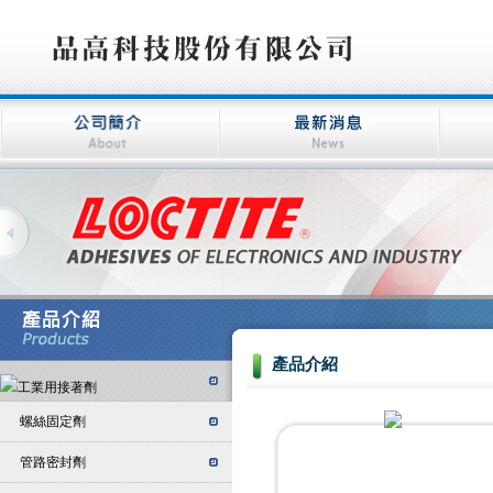
產品介紹
螺絲固定劑
管路密封劑